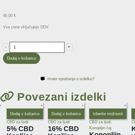
45,00
€
Vse cene vključujejo DDV.
-
+
Dodaj v košarico
Imate vprašanja o izdelku?
Povezani izdelki
Dodaj v košarico
Dodaj v košarico
Izberite možnosti
CBD za ljudi
CBD za ljudi
CBD za ljudi
,
CB
5% CBD
16% CBD
K
Konopljin čaj
Konopljin