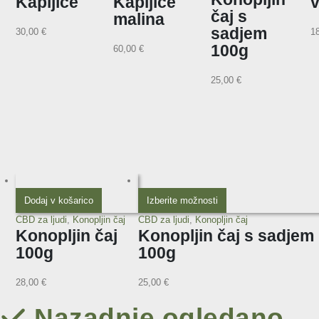
Kapljice
Kapljice
v
čaj s
malina
sadjem
30,00
€
1
100g
60,00
€
25,00
€
Dodaj v košarico
Izberite možnosti
CBD za ljudi
,
Konopljin čaj
CBD za ljudi
,
Konopljin čaj
Konopljin čaj
Konopljin čaj s sadjem
100g
100g
28,00
€
25,00
€
Nazadnje ogledano