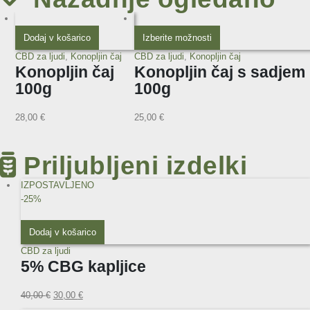
Dodaj v košarico
Izberite možnosti
CBD za ljudi
,
Konopljin čaj
CBD za ljudi
,
Konopljin čaj
Konopljin čaj
Konopljin čaj s sadjem
100g
100g
28,00
€
25,00
€
Priljubljeni izdelki
IZPOSTAVLJENO
-25%
Dodaj v košarico
CBD za ljudi
5% CBG kapljice
40,00
€
30,00
€