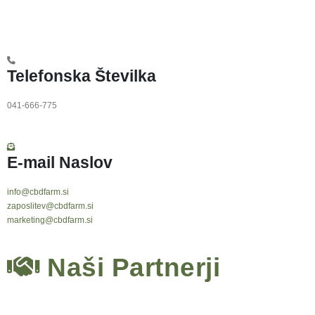
TRR: SI56 340001021373504
Telefonska Številka
041-666-775
E-mail Naslov
info@cbdfarm.si
zaposlitev@cbdfarm.si
marketing@cbdfarm.si
Naši Partnerji